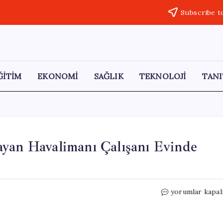
Subscribe t
ĞİTİM
EKONOMİ
SAĞLIK
TEKNOLOJİ
TANI
ayan Havalimanı Çalışanı Evinde
48
yorumlar kapal
Saatten
Fazla
Haber