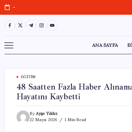
Skip
-
to
content
https://www.facebook.com/
https://twitter.com/
https://t.me/
https://www.instagram.com/
https://youtube.com/
ANA SAYFA
E
EĞITIM
48 Saatten Fazla Haber Alınam
Hayatını Kaybetti
By
Ayşe Yıldız
22 Mayıs 2026
1 Min Read