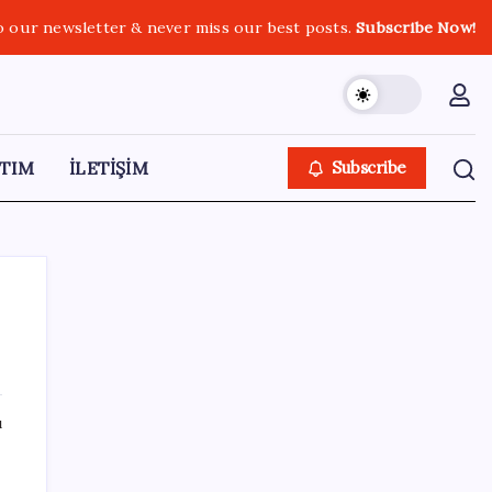
o our newsletter & never miss our best posts.
Subscribe Now!
TIM
İLETİŞİM
Subscribe
SON YAZILAR
ı
Benzine gelen indirim ÖTV’ye kesildi: Fiyat
düşüşü pompaya yansımayacak