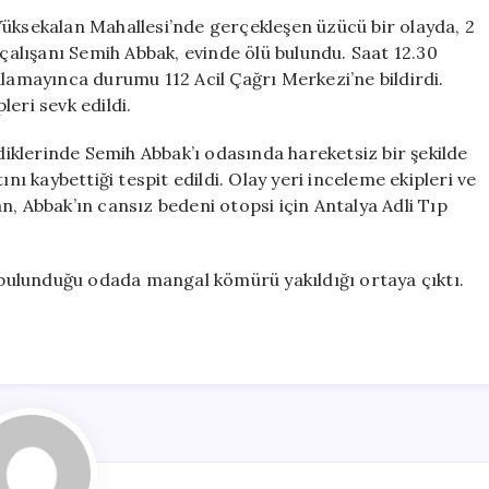
Alınamayan
Yüksekalan Mahallesi’nde gerçekleşen üzücü bir olayda, 2
Havalimanı
alışanı Semih Abbak, evinde ölü bulundu. Saat 12.30
Çalışanı
alamayınca durumu 112 Acil Çağrı Merkezi’ne bildirdi.
Evinde
leri sevk edildi.
Hayatını
Kaybetti
rdiklerinde Semih Abbak’ı odasında hareketsiz bir şekilde
için
ını kaybettiği tespit edildi. Olay yeri inceleme ekipleri ve
n, Abbak’ın cansız bedeni otopsi için Antalya Adli Tıp
n bulunduğu odada mangal kömürü yakıldığı ortaya çıktı.